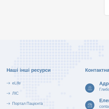
Наші інші ресурси
Контактн
Адр
eLife
Глиб
ЛІС
Еле
Портал Пацієнта
conta