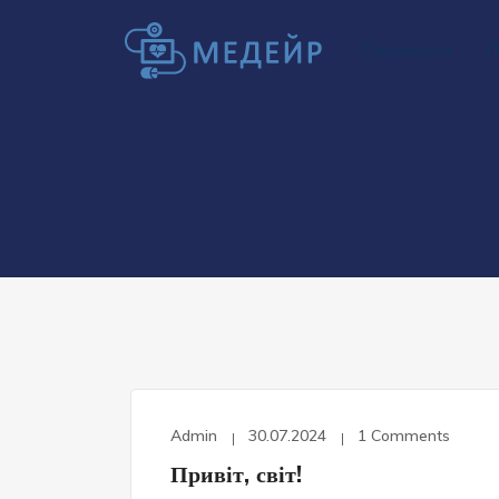
Переваги
П
Admin
30.07.2024
1 Comments
Привіт, світ!