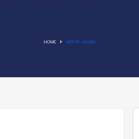
родукт
Впровадження
Команда
Наші проек
HOME
АВТОР:
ADMIN