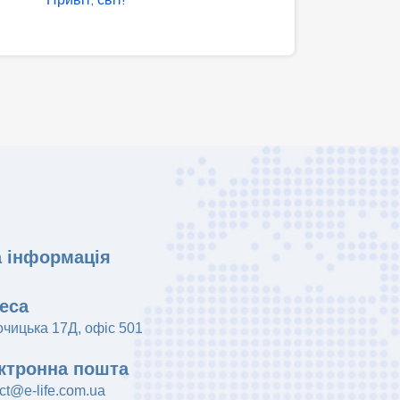
а інформація
еса
очицька 17Д, офіс 501
ктронна пошта
ct@e-life.com.ua