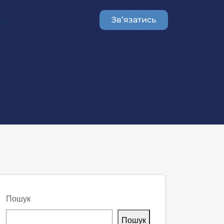
Звʼязатись
ти
Пошук
Пошук